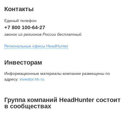
Контакты
Единый телефон
+7 800 100-64-27
звонок из регионов России бесплатный
Региональные офисы HeadHunter
Москва
Инвесторам
внутригородская территория
Информационные материалы компании размещены по
Муниципальный округ Тверской,
адресу:
investor.hh.ru
2-я Брестская ул., д. 48,
помещение 25
+7 495 974-64-27
Группа компаний HeadHunter состоит
+7 495 980-64-27
в сообществах
+7 495 134-92-24
press@hh.ru