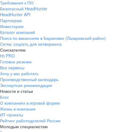
Требования к ПО
pr@ural.hh.ru
Безопасный HeadHunter
HeadHunter API
Краснодар
Партнерам
Инвесторам
ул. Янковского, д. 169, 7 этаж,
Каталог компаний
706 каб.
Поиск по вакансиям в Барановке (Лазаревский район)
+7 861 205-55-57
Сетка: соцсеть для нетворкинга
pr@krd.hh.ru
Соискателям
hh PRO
Готовое резюме
Владивосток
Все сервисы
пер. Ланинский д. 4, офис 3.4
Хочу у вас работать
Производственный календарь
+7 423 202-33-28
Экспертная рекомендация
pr@dv.hh.ru
Новости и статьи
Блог
Новосибирск
О компаниях в игровой форме
Жизнь в компании
ул. Большевистская, д. 35,
ИТ-проекты
помещение 21
Рейтинг работодателей России
+7 383 207-94-64
Молодым специалистам