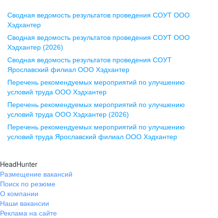
Сводная ведомость результатов проведения СОУТ ООО
Воронеж
Хэдхантер
Сводная ведомость результатов проведения СОУТ ООО
ул. Комиссаржевской, д. 10,
Хэдхантер (2026)
офис 1212
Сводная ведомость результатов проведения СОУТ
+7 473 280-05-05
Ярославский филиал ООО Хэдхантер
pr@vrn.hh.ru
Перечень рекомендуемых мероприятий по улучшению
условий труда ООО Хэдхантер
Казань
Перечень рекомендуемых мероприятий по улучшению
ул. Спартаковская, д. 2А, этаж 3,
условий труда ООО Хэдхантер (2026)
помещение 15
Перечень рекомендуемых мероприятий по улучшению
условий труда Ярославский филиал ООО Хэдхантер
+7 843 212-12-50
pr@kzn.hh.ru
HeadHunter
Размещение вакансий
Екатеринбург
Поиск по резюме
ул. Боевых Дружин, стр. 20,
О компании
5 этаж, офис 505, 521
Наши вакансии
Реклама на сайте
+7 343 226-79-99