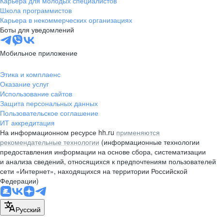
Карьера для молодых специалистов
pr@nsk.hh.ru
Школа программистов
Карьера в некоммерческих организациях
Минск
Боты для уведомлений
пр-т Дзержинского, д. 57,
10 этаж, помещение 45-1
Мобильное приложение
+375 (17)
336-03-02
Этика и комплаенс
pr@rabota.by
Оказание услуг
Использование сайтов
Алматы
Защита персональных данных
Пользовательское соглашение
пр. Абая, д. 151, БЦ Алатау,
ИТ аккредитация
12 этаж, офис 1209
На информационном ресурсе hh.ru
применяются
+7 727 232-13-13
рекомендательные технологии
(информационные технологии
pr@headhunter.com.kz
предоставления информации на основе сбора, систематизации
и анализа сведений, относящихся к предпочтениям пользователей
сети «Интернет», находящихся на территории Российской
Федерации)
Русский