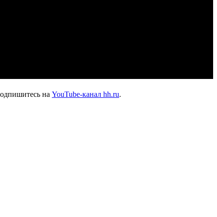
подпишитесь на
YouTube-канал hh.ru
.