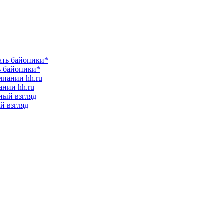
ь байопики*
ании hh.ru
ый взгляд