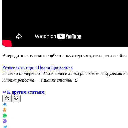
Впереди знакомство с ещё четырьмя героями,
не переключайтес
Реальная история Ивана Брюханова
🚩
Было интересно? Поделитесь этим рассказом с друзьями в 
Кнопка репоста — в шапке статьи
⏫
↩
К другим статьям