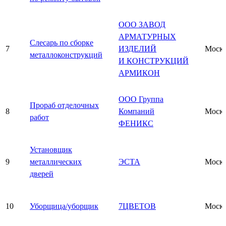
ООО ЗАВОД
АРМАТУРНЫХ
Слесарь по сборке
7
ИЗДЕЛИЙ
Моск
металлоконструкций
И КОНСТРУКЦИЙ
АРМИКОН
ООО Группа
Прораб отделочных
8
Компаний
Моск
работ
ФЕНИКС
Установщик
9
металлических
ЭСТА
Моск
дверей
10
Уборщица/уборщик
7ЦВЕТОВ
Моск