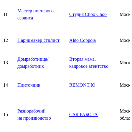
Мастер ногтевого
11
Студия Choo Choo
Моск
сервиса
12
Парикмахер-стилист
Aldo Coppola
Моск
Домработница/
Вторая мама,
13
Моск
домработник
кадровое агентство
14
Плиточник
REMONT.IO
Моск
Разнорабочий
Моско
15
GSR РАБОТА
на производство
облас