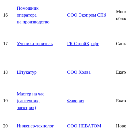
Помощник
Моско
16
оператора
ООО Экопром СПб
облас
на производство
17
Ученик-строитель
ГК СтройКрафт
Санкт
18
Штукатур
ООО Холва
Екате
Мастер на час
19
(сантехник,
Фаворит
Екате
электрик)
20
Инженер-технолог
ООО НЕВАТОМ
Новос