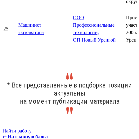
округ
ООО
Произ
Машинист
Профессиональные
участ
25
экскаватора
технологии,
200 к
ОП Новый Уренгой
Уренг
* Все представленные в подборке позиции
актуальны
на момент публикации материала
Найти работу
↩
На главную блога