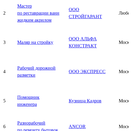
Мастер
ООО
2
по реставрации ванн
Любе
СТРОЙГАРАНТ
жидким акрилом
ООО АЛЬФА
3
Маляр на стройку
Моск
КОНСТРАКТ
Рабочий дорожной
4
ООО ЭКСПРЕСС
Моск
разметки
Помощник
5
Кузница Кадров
Моск
инженера
Разнорабочий
6
ANCOR
Моск
по ремонту бытовок