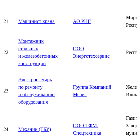
Мирн
21
Машинист крана
АО РНГ
Респу
Монтажник
стальных
ООО
22
Респу
и железобетонных
Энерготехсервис
конструкций
Электрослесарь
по ремонту
Группа Компаний
Желез
23
и обслуживанию
Мечел
Илим
оборудования
Газим
ООО ТФМ-
Завод
24
Механик (ТБУ)
Спецтехника
муни