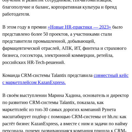
благополучие и баланс, корпоративная культура и бренд
работодателя.
В этом году в премии
«Новые HR-практики — 2023»
было
представлено более 50 проектов, а участниками стали
представители промышленной, добывающей,
фармацевтической отраслей, АПК, ИТ, финтеха и страхового
бизнеса, госсектора, электронной коммерции, ретейла,
российских HR-Tech-решений.
Команда CRM-системы Talantix представила
совместный кейс
с маркетплейсом KazanExpress
.
В своём выступлении Марина Хадина, основатель и директор
по развитию CRM-системы Talantix, показала, как
маркетплейс из топ-30 самых дорогих компаний Рунета
масштабирует подбор c помощью CRM-системы от hh.ru: как
растёт бизнес KazanExpress, а вместе с ним и задачи по найму
персонала, почему развивающаяся компания пришла к CRM-