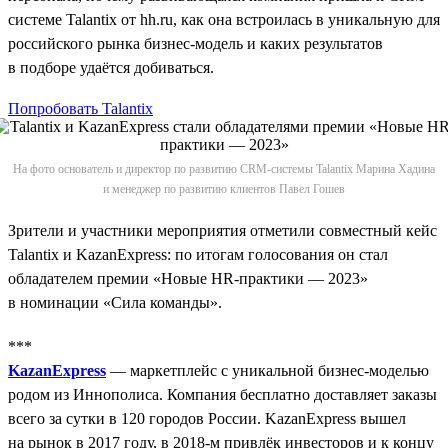
системе Talantix от hh.ru, как она встроилась в уникальную для
российского рынка бизнес-модель и каких результатов
в подборе удаётся добиваться.
Попробовать Talantix
На фото основатель и директор по развитию CRM-системы Talantix Марина Хадина
и менеджер по развитию клиентов Павел Гошев
Зрители и участники мероприятия отметили совместный кейс
Talantix и KazanExpress: по итогам голосования он стал
обладателем премии «Новые HR-практики — 2023»
в номинации «Сила команды».
***
KazanExpress
— маркетплейс с уникальной бизнес-моделью
родом из Иннополиса. Компания бесплатно доставляет заказы
всего за сутки в 120 городов России. KazanExpress вышел
на рынок в 2017 году, в 2018‑м привлёк инвесторов и к концу