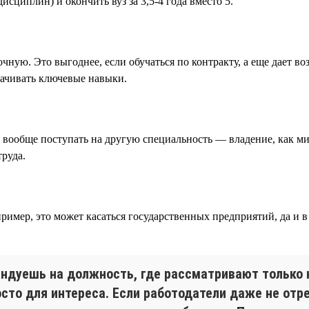
исциплин) и окончить вуз за 3,5-4 года вместо 5.
очную. Это выгоднее, если обучаться по контракту, а еще дает в
качивать ключевые навыки.
 вообще поступать на другую специальность — владение, как м
руда.
ример, это может касаться государственных предприятий, да и 
ендуешь на должность, где рассматривают только
сто для интереса. Если работодатели даже не отре