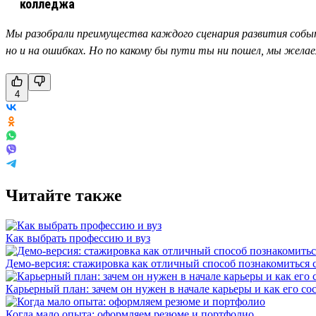
Мы разобрали преимущества каждого сценария развития событий
но и на ошибках. Но по какому бы пути ты ни пошел, мы желае
4
Читайте также
Как выбрать профессию и вуз
Демо-версия: стажировка как отличный способ познакомиться 
Карьерный план: зачем он нужен в начале карьеры и как его со
Когда мало опыта: оформляем резюме и портфолио