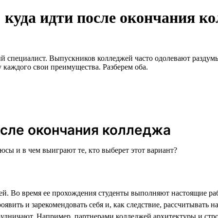
: куда идти после окончания к
ый специалист. Выпускников колледжей часто одолевают раздумья
у каждого свои преимущества. Разберем оба.
осле окончания колледжа
сы и в чем выиграют те, кто выберет этот вариант?
жей. Во время ее прохождения студенты выполняют настоящие ра
явить и зарекомендовать себя и, как следствие, рассчитывать н
рудничают. Например, партнерами колледжей архитектуры и стр