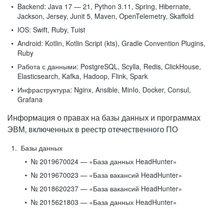
Backend:
Java 17 — 21, Python 3.11, Spring, Hibernate,
Jackson, Jersey, Junit 5, Maven, OpenTelemetry, Skaffold
IOS:
Swift, Ruby, Tuist
Android:
Kotlin, Kotlin Script (kts), Gradle Convention Plugins,
Ruby
Работа с данными:
PostgreSQL, Scylla, Redis, ClickHouse,
Elasticsearch, Kafka, Hadoop, Flink, Spark
Инфраструктура:
Nginx, Ansible, MinIo, Docker, Consul,
Grafana
Информация о правах на базы данных и программах
ЭВМ, включенных в реестр отечественного ПО
Базы данных
№ 2019670024 — «База данных HeadHunter»
№ 2019670023 — «База вакансий HeadHunter»
№ 2018620237 — «База вакансий HeadHunter»
№ 2015621803 — «База данных HeadHunter»