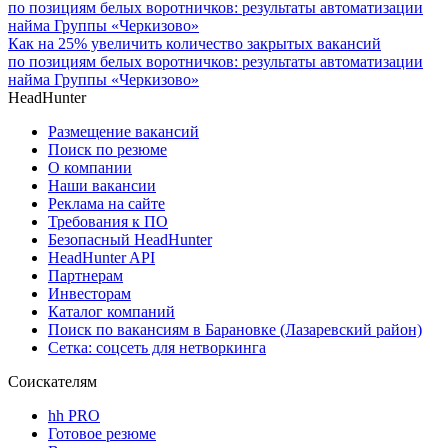
Как на 25% увеличить количество закрытых вакансий
по позициям белых воротничков: результаты автоматизации
найма Группы «Черкизово»
HeadHunter
Размещение вакансий
Поиск по резюме
О компании
Наши вакансии
Реклама на сайте
Требования к ПО
Безопасный HeadHunter
HeadHunter API
Партнерам
Инвесторам
Каталог компаний
Поиск по вакансиям в Барановке (Лазаревский район)
Сетка: соцсеть для нетворкинга
Соискателям
hh PRO
Готовое резюме