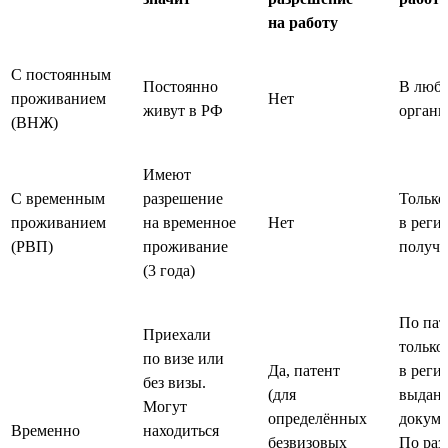
на работу
С постоянным
Постоянно
В люб
проживанием
Нет
живут в РФ
органи
(ВНЖ)
Имеют
С временным
разрешение
Только
проживанием
на временное
Нет
в регио
(РВП)
проживание
получ
(3 года)
По пат
Приехали
только
по визе или
Да, патент
в регио
без визы.
(для
выдан
Могут
определённых
докуме
Временно
находиться
безвизовых
По ра