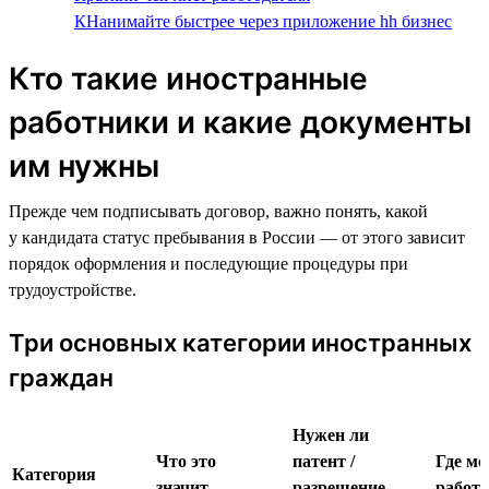
КНанимайте быстрее через приложение hh бизнес
Кто такие иностранные
работники и какие документы
им нужны
Прежде чем подписывать договор, важно понять, какой
у кандидата статус пребывания в России — от этого зависит
порядок оформления и последующие процедуры при
трудоустройстве.
Три основных категории иностранных
граждан
Нужен ли
Что это
патент /
Где м
Категория
значит
разрешение
работа