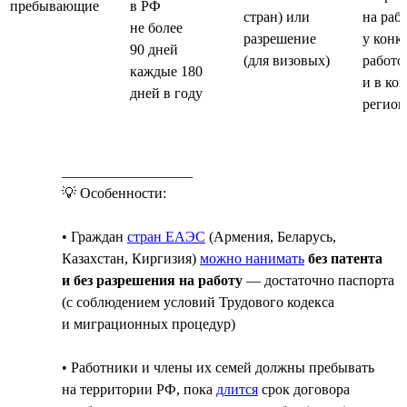
пребывающие
в РФ
стран) или
на раб
не более
разрешение
у конк
90 дней
(для визовых)
работо
каждые 180
и в ко
дней в году
регион
__________________
💡 Особенности:
• Граждан
стран ЕАЭС
(Армения, Беларусь,
Казахстан, Киргизия)
можно нанимать
без патента
и без разрешения на работу
— достаточно паспорта
(с соблюдением условий Трудового кодекса
и миграционных процедур)
• Работники и члены их семей должны пребывать
на территории РФ, пока
длится
срок договора