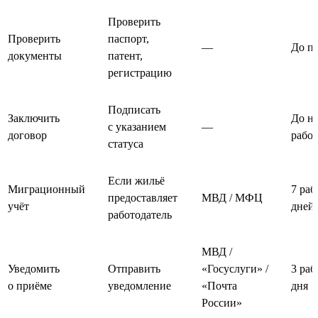
Проверить
Проверить
паспорт,
—
До п
документы
патент,
регистрацию
Подписать
Заключить
До на
с указанием
—
договор
рабо
статуса
Если жильё
Миграционный
7 раб
предоставляет
МВД / МФЦ
учёт
дней
работодатель
МВД /
Уведомить
Отправить
«Госуслуги» /
3 раб
о приёме
уведомление
«Почта
дня
России»