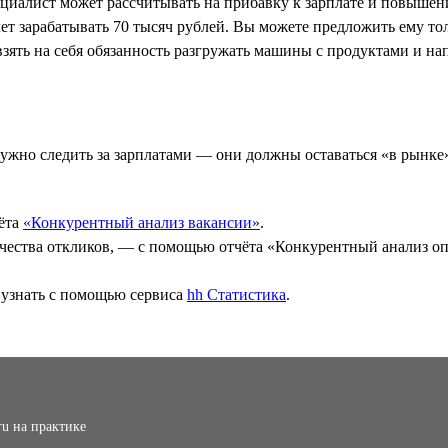
ециалист может рассчитывать на прибавку к зарплате и повышен
ет зарабатывать 70 тысяч рублей. Вы можете предложить ему то
взять на себя обязанность разгружать машины с продуктами и н
нужно следить за зарплатами — они должны оставаться «в рынке
чёта
«Конкурентный анализ вакансии»
.
оличества откликов, — с помощью отчёта «Конкурентный анализ 
 узнать с помощью сервиса
hh Статистика
.
ru на практике