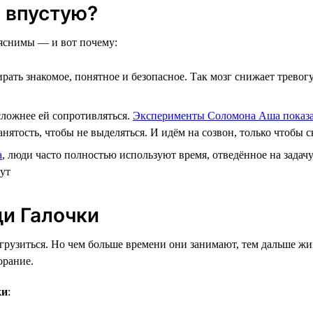
 впустую?
ъяснимы — и вот почему:
рать знакомое, понятное и безопасное. Так мозг снижает тревог
сложнее ей сопротивляться.
Эксперименты Соломона Аша показ
тость, чтобы не выделяться. И идём на созвон, только чтобы ск
а
, люди часто полностью используют время, отведённое на задачу
нут
ди Галочки
грузиться. Но чем больше времени они занимают, тем дальше жи
орание.
ки
: