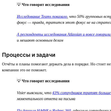
💡
Что говорят исследования
Исследование Teams показало
, что 50% групповых встр
фокус — правда, тратится этот фокус не на стратеги
А респонденты исследования Atlassian и вовсе говорили
и мешают основным делам
Процессы и задачи
Отчёты и планы помогают держать дела в порядке. Но стоит нем
компании это не поможет.
💡
Что говорят исследования
Visier выяснили, что
43% сотрудников тратят больше 
моментального ответа на письма
По данным НАФИ и Яндекс 360
, офисные сотрудники 