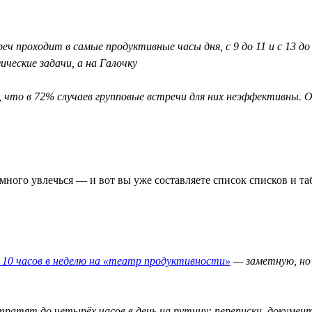
еч проходит в самые продуктивные часы дня, с 9 до 11 и с 13 д
ческие задачи, а на Галочку
, что в 72% случаев групповые встречи для них неэффективны
ного увлечься — и вот вы уже составляете список списков и таб
10 часов в неделю на «театр продуктивности»
— заметную, но 
тратят до четырёх часов в день на рутину: переписки, докумен