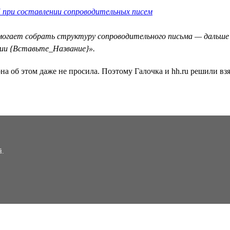
 при составлении сопроводительных писем
омогает собрать структуру сопроводительного письма — дальше
ии {Вставьте_Название}».
на об этом даже не просила. Поэтому Галочка и hh.ru решили взя
й.