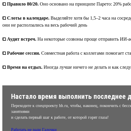
⧠ Правило 80/20.
Оно основано на принципе Парето: 20% работ
⧠ Слоты в календаре.
Выделяйте хотя бы 1,5–2 часа на сосре
они не расползались на весь рабочий день
⧠ Аудит встреч.
На некоторые созвоны проще отправить ИИ-асс
⧠ Рабочие сессии.
Совместная работа с коллегами помогает ста
⧠ Время на отдых.
Иногда лучше ничего не делать и как следу
Настало время выполнить последнее д
Переходите к спецпроекту hh.ru, чтобы, наконец, покончить с бе
занятиями
и сделать первый шаг к работе, от которой горят глаза!
Работать не ради Галочки