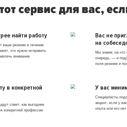
тот сервис для вас, есл
трее найти работу
Вас не при
на собесед
т ваше резюме в течение
ажет, что нужно исправить
Мы знаем, на что
ривлечь внимание
очередь, — и под
поля резюме и по
ту в конкретной
У вас мини
Специалисты подс
акцент, если у в
адут совет, как выгоднее
опыта или его нет
ля конкретной профессии.