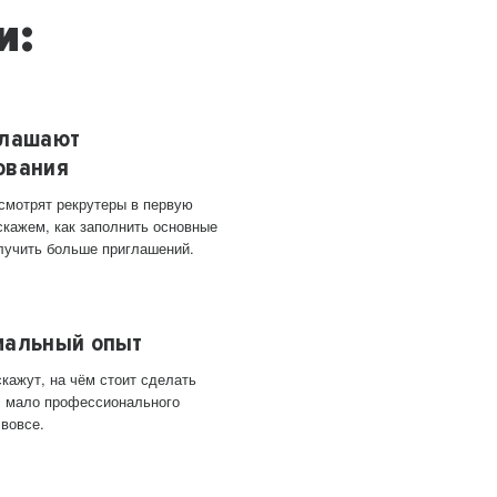
и:
глашают
ования
 смотрят рекрутеры в первую
скажем, как заполнить основные
лучить больше приглашений.
мальный опыт
кажут, на чём стоит сделать
ас мало профессионального
 вовсе.