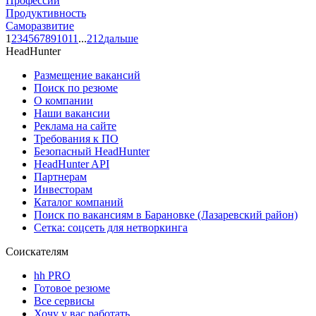
Профессии
Продуктивность
Саморазвитие
1
2
3
4
5
6
7
8
9
10
11
...
212
дальше
HeadHunter
Размещение вакансий
Поиск по резюме
О компании
Наши вакансии
Реклама на сайте
Требования к ПО
Безопасный HeadHunter
HeadHunter API
Партнерам
Инвесторам
Каталог компаний
Поиск по вакансиям в Барановке (Лазаревский район)
Сетка: соцсеть для нетворкинга
Соискателям
hh PRO
Готовое резюме
Все сервисы
Хочу у вас работать