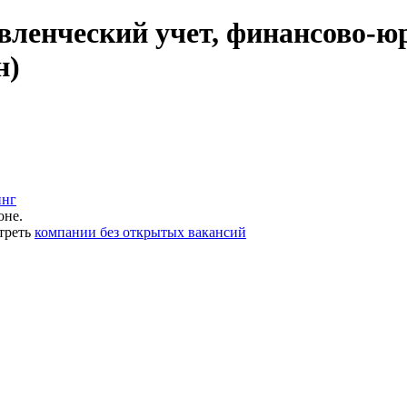
авленческий учет, финансово-ю
н)
инг
оне.
треть
компании без открытых вакансий