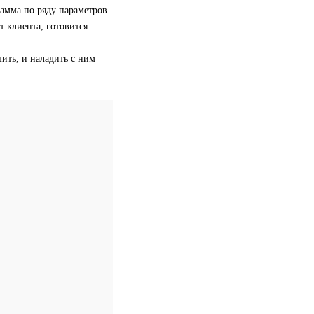
амма по ряду параметров
т клиента, готовится
шить, и наладить с ним