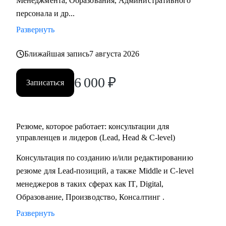
Менеджмента, Образования, Административного
Практикум, QA Guru) и высшего образования (Сколтех).
персонала и др...
• Регулярно прохожу обучение на коротких курсах, чтобы
Развернуть
глубже разбираться в профессиях, по которым
консультирую.
Ближайшая запись
7 августа 2026
Как я работаю:
6 000
₽
Записаться
• разрабатываю индивидуальную стратегию под каждого
клиента,
• помогаю выделиться на рынке труда и укрепить личный
бренд,
Резюме, которое работает: консультации для
• рассказываю про эффективный нетворкинг и
управленцев и лидеров (Lead, Head & C-level)
нетривиальные лайфхаки по поиску работы,
Консультация по созданию и/или редактированию
• приношу инсайты из рынка труда и новости внутри
резюме для Lead-позиций, а также Middle и C-level
крупных компаний.
менеджеров в таких сферах как IT, Digital,
Образование, Производство, Консалтинг .
Развернуть