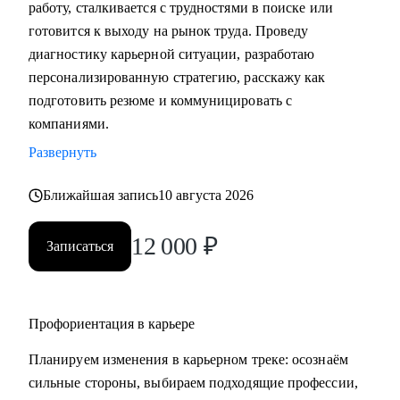
работу, сталкивается с трудностями в поиске или
• Подготовка к собеседованию (скрининг с HR, финальное
готовится к выходу на рынок труда. Проведу
с руководителем, опционально - подготовиться к
диагностику карьерной ситуации, разработаю
техническому собеседованию).
персонализированную стратегию, расскажу как
• Зарплатные переговоры (повышение или переговоры на
подготовить резюме и коммуницировать с
собеседовании).
компаниями.
• Прокачка ценности сотрудника на текущем месте (как
Развернуть
сделать так, чтобы руководитель заметил и наконец начал
выделять среди команды, повышать и тд.)
Ближайшая запись
10 августа 2026
Кому могу помочь:
12 000
₽
Записаться
• Студентам бакалавриата/магистратуры/аспирантуры
технических направлений;
• Учащимся на онлайн-курсах для переквалификации (IT,
Digital, Образование);
Профориентация в карьере
• Junior/Middle/Senior-специалистам;
Планируем изменения в карьерном треке: осознаём
• Middle и C-level менеджерам.
сильные стороны, выбираем подходящие профессии,