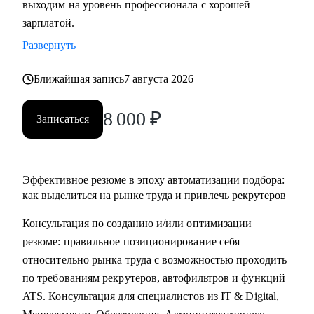
выходим на уровень профессионала с хорошей
• Основные направления:
зарплатой.
- IT (разработка, тестирование, администрирование,
Развернуть
информационная безопасность),
- DataScience и аналитика, Машинное обучение и
Ближайшая запись
7 августа 2026
Компьютерное зрение,
- Digital (маркетологи, дизайнеры, исследователи,
8 000
₽
Записаться
редакторы, smm)
- Education Tech (Педагогические дизайнеры, методологи)
- Managment (Project, Product, Operations, Middle & C-level)
Эффективное резюме в эпоху автоматизации подбора:
Про мой опыт:
как выделиться на рынке труда и привлечь рекрутеров
• Преодолела свой личный стеклянный потолок и стала
Консультация по созданию и/или оптимизации
Операционным директором после годового перерыва от
резюме: правильное позиционирование себя
full-time занятости.
относительно рынка труда с возможностью проходить
• Трижды проходила переквалификацию, имею высшее
по требованиям рекрутеров, автофильтров и функций
медицинское образование, опыт в сфере информационной
ATS. Консультация для специалистов из IT & Digital,
безопасности (Wallarm), Edtech (Geekbrains, Яндекс