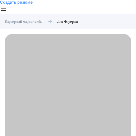
Создать резюме
Карьерный маркетплейс
Лия
Флуераш