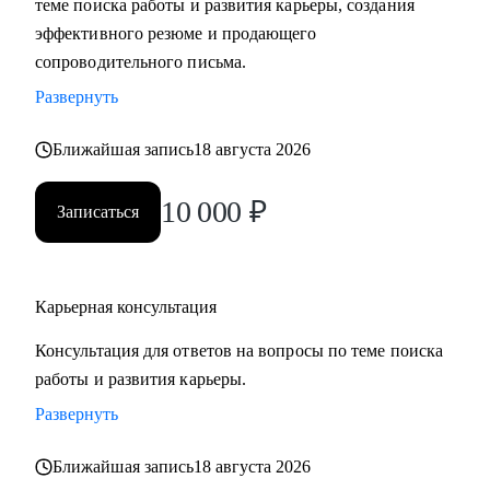
теме поиска работы и развития карьеры, создания
сложные вопросы.
эффективного резюме и продающего
• Анализировать воронку поиска на каждом этапе,
сопроводительного письма.
использовать разные каналы поиска.
Развернуть
Кому могу помочь:
Ближайшая запись
18 августа 2026
Буду полезна специалистам, экспертам, топ-менеджерам
среднего звена
10 000
₽
Записаться
при смене деятельности, перерыве в карьере, в том числе
продолжительный, поиске первой работы в таких сферах
как:
Карьерная консультация
• Административный персонал
• Управление персоналом
Консультация для ответов на вопросы по теме поиска
• Страхование
работы и развития карьеры.
• Продажи / Услуги
Развернуть
• Информационные технологии
Ближайшая запись
18 августа 2026
Мой подход в работе – не делаю за вас, делаю вместе с