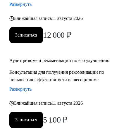
Развернуть
‌‌‌‌‌• избавиться от синдрома самозванца
‌‌‌‌‌• подготовиться к сложному увольнению, справиться со
Ближайшая запись
11 августа 2026
стрессом и выгоранием
12 000
₽
Записаться
Кому могу помочь:
Руководителям среднего и высшего звена
• PR и Маркетинг
• HR
Аудит резюме и рекомендации по его улучшению
• Административный блок
Консультация для получения рекомендаций по
• E-commerce
повышению эффективности вашего резюме
Развернуть
Обращаю внимание, что специализируюсь только на
российском рынке поиска работы.
Ближайшая запись
11 августа 2026
5 100
₽
Записаться