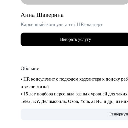
Анна Шаверина
Карьерный консультант / HR-эксперт
Выбрать услугу
Обо мне
• HR консультант с подходом хэдхантера к поиску р
и экспертизой
• 15 лет подбора персонала разных уровней для таких
Tele2, EY, Делимобиль, Ozon, Yota, 2ГИС и др., из ни
executive search проекты по поиску ТОПов
Развернут
• Много работала напрямую с ЛПР и понимаю, как вы
сторон: как обычно мыслит HR, и принимает решени