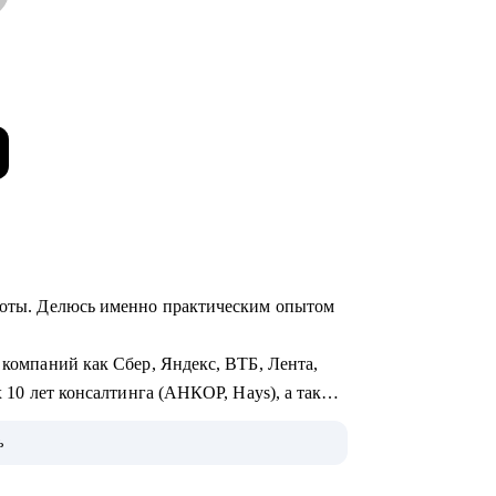
аботы. Делюсь именно практическим опытом
 компаний как Сбер, Яндекс, ВТБ, Лента,
х 10 лет консалтинга (АНКОР, Hays), а также
ь
глядит процесс оценки и найма со всех
е бизнес