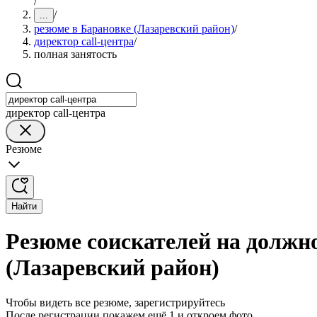
/
/
...
резюме в Барановке (Лазаревский район)
/
директор call-центра
/
полная занятость
директор call-центра
Резюме
Найти
Резюме соискателей на должно
(Лазаревский район)
Чтобы видеть все резюме, зарегистрируйтесь
После регистрации покажем ещё 1 и откроем фото