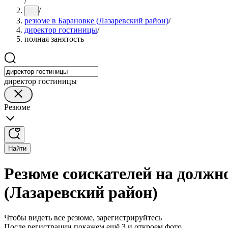
/
/
...
резюме в Барановке (Лазаревский район)
/
директор гостиницы
/
полная занятость
директор гостиницы
Резюме
Найти
Резюме соискателей на должн
(Лазаревский район)
Чтобы видеть все резюме, зарегистрируйтесь
После регистрации покажем ещё 3 и откроем фото