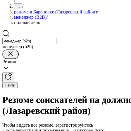
/
/
...
резюме в Барановке (Лазаревский район)
/
менеджер (B2B)
/
полный день
менеджер (b2b)
Резюме
Найти
Резюме соискателей на должн
(Лазаревский район)
Чтобы видеть все резюме, зарегистрируйтесь
После регистрации покажем ещё 1 и откроем фото