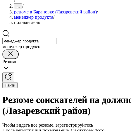
/
/
...
резюме в Барановке (Лазаревский район)
/
менеджер продукта
/
полный день
менеджер продукта
Резюме
Найти
Резюме соискателей на должн
(Лазаревский район)
Чтобы видеть все резюме, зарегистрируйтесь
После регистрации покажем ещё 2 и откроем фото