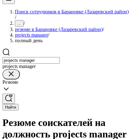
Поиск сотрудников в Барановке (Лазаревский район)
/
/
...
резюме в Барановке (Лазаревский район)
/
projects manager
/
полный день
projects manager
Резюме
Найти
Резюме соискателей на
должность projects manager