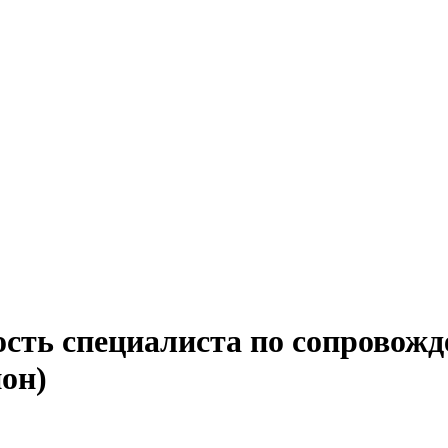
ость специалиста по сопровож
он)