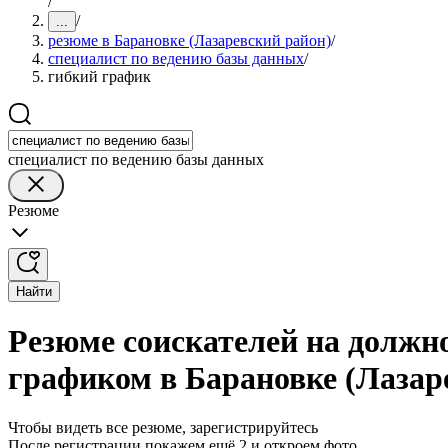
/
/
...
резюме в Барановке (Лазаревский район)
/
специалист по ведению базы данных
/
гибкий график
специалист по ведению базы данных
Резюме
Найти
Резюме соискателей на должн
графиком в Барановке (Лазар
Чтобы видеть все резюме, зарегистрируйтесь
После регистрации покажем ещё 2 и откроем фото