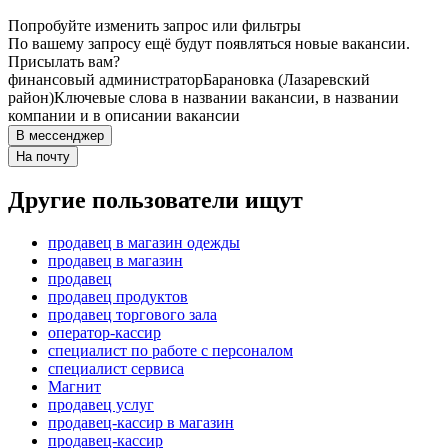
Попробуйте изменить запрос или фильтры
По вашему запросу ещё будут появляться новые вакансии.
Присылать вам?
финансовый администратор
Барановка (Лазаревский
район)
Ключевые слова в названии вакансии, в названии
компании и в описании вакансии
В мессенджер
На почту
Другие пользователи ищут
продавец в магазин одежды
продавец в магазин
продавец
продавец продуктов
продавец торгового зала
оператор-кассир
специалист по работе с персоналом
специалист сервиса
Магнит
продавец услуг
продавец-кассир в магазин
продавец-кассир