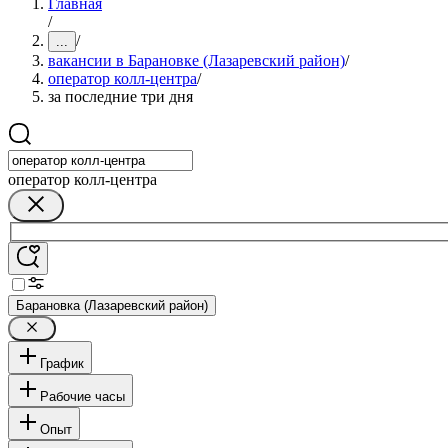
Главная
/
/
...
вакансии в Барановке (Лазаревский район)
/
оператор колл-центра
/
за последние три дня
оператор колл-центра
Барановка (Лазаревский район)
График
Рабочие часы
Опыт