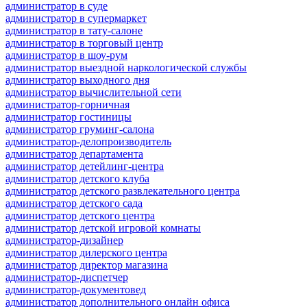
администратор в суде
администратор в супермаркет
администратор в тату-салоне
администратор в торговый центр
администратор в шоу-рум
администратор выездной наркологической службы
администратор выходного дня
администратор вычислительной сети
администратор-горничная
администратор гостиницы
администратор груминг-салона
администратор-делопроизводитель
администратор департамента
администратор детейлинг-центра
администратор детского клуба
администратор детского развлекательного центра
администратор детского сада
администратор детского центра
администратор детской игровой комнаты
администратор-дизайнер
администратор дилерского центра
администратор директор магазина
администратор-диспетчер
администратор-документовед
администратор дополнительного онлайн офиса