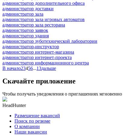
администратор дополнительного офиса
администратор доставки
администратор зала
администратор зала игровых автоматов
администратор зала ресторана
администратор заявок
администратор здания
администратор зуботехнической лаборатории
администратор-инструктор
администратор интернет-магазина
администратор интернет-проекта
администратор информационного центра
В начало
2
3
4
5
6
...
13
дальше
Скачайте приложение
Чтобы получать уведомления о приглашениях мгновенно
HeadHunter
Размещение вакансий
Поиск по резюме
О компании
Наши вакансии