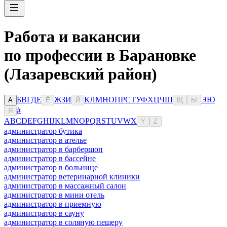
Работа и вакансии
по профессии в Барановке
(Лазаревский район)
Б
В
Г
Д
Е
Ж
З
И
К
Л
М
Н
О
П
Р
С
Т
У
Ф
Х
Ц
Ч
Ш
Э
Ю
А
Ё
Й
Щ
Ы
#
Я
A
B
C
D
E
F
G
H
I
J
K
L
M
N
O
P
Q
R
S
T
U
V
W
X
Y
Z
администратор бутика
администратор в ателье
администратор в барбершоп
администратор в бассейне
администратор в больнице
администратор ветеринарной клиники
администратор в массажный салон
администратор в мини отель
администратор в приемную
администратор в сауну
администратор в соляную пещеру