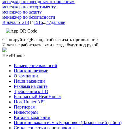
менеджер по арендным отношениям
менеджер по ассортименту
менеджер по аудиту
менеджер по безопасности
В начало
12
13
14
15
16
...
47
дальше
Сканируйте QR-код, чтобы скачать приложение
И чаты с работодателями всегда будут под рукой
HeadHunter
Размещение вакансий
Поиск по резюме
О компании
Наши вакансии
Реклама на сайте
Требования к ПО
Безопасный HeadHunter
HeadHunter API
Партнерам
Инвесторам
Каталог компаний
Поиск по вакансиям в Барановке (Лазаревский район)
Сетка: соцсеть для нетворкинга