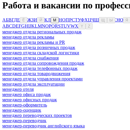
Работа и вакансии по професс
А
Б
В
Г
Д
Е
Ж
З
И
К
Л
Н
О
П
Р
С
Т
У
Ф
Х
Ц
Ч
Ш
Э
Ю
Ё
Й
М
Щ
Ы
Я
A
B
C
D
E
F
G
H
I
J
K
L
M
N
O
P
Q
R
S
T
U
V
W
X
Y
Z
менеджер отдела региональных продаж
менеджер отдела рекламы
менеджер отдела рекламы и PR
менеджер отдела розничных продаж
менеджер отдела складской логистики
менеджер отдела снабжения
менеджер отдела сопровождения продаж
менеджер отдела телефонных продаж
менеджер отдела товародвижения
менеджер отдела управления проектами
менеджер отдела эксплуатации
менеджер отеля
менеджер офиса продаж
менеджер офисных продаж
менеджер-оформитель
менеджер-оценщик
менеджер переводческих проектов
менеджер-переводчик
менеджер-переводчик английского языка