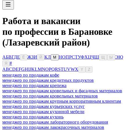
Работа и вакансии
по профессии в Барановке
(Лазаревский район)
А
Б
В
Г
Д
Е
Ж
З
И
К
Л
Н
О
П
Р
С
Т
У
Ф
Х
Ц
Ч
Ш
Э
Ю
Ё
Й
М
Щ
Ы
#
Я
A
B
C
D
E
F
G
H
I
J
K
L
M
N
O
P
Q
R
S
T
U
V
W
X
Y
Z
менеджер по продажам кофе
менеджер по продажам кредитных продуктов
менеджер по продажам крепежа
менеджер по продажам кровельных и фасадных материалов
менеджер по продажам кровельных материалов
менеджер по продажам крупным корпоративным клиентам
менеджер по продажам курьерских услуг
менеджер по продажам кухонной мебели
менеджер по продажам кухонь
менеджер по продажам лабораторного оборудования
менеджер по продажам лакокрасочных материалов