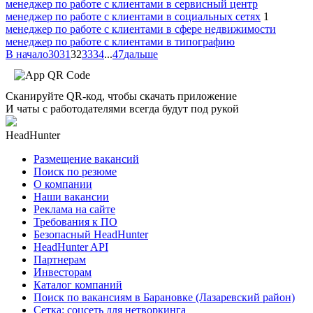
менеджер по работе с клиентами в сервисный центр
менеджер по работе с клиентами в социальных сетях
1
менеджер по работе с клиентами в сфере недвижимости
менеджер по работе с клиентами в типографию
В начало
30
31
32
33
34
...
47
дальше
Сканируйте QR-код, чтобы скачать приложение
И чаты с работодателями всегда будут под рукой
HeadHunter
Размещение вакансий
Поиск по резюме
О компании
Наши вакансии
Реклама на сайте
Требования к ПО
Безопасный HeadHunter
HeadHunter API
Партнерам
Инвесторам
Каталог компаний
Поиск по вакансиям в Барановке (Лазаревский район)
Сетка: соцсеть для нетворкинга