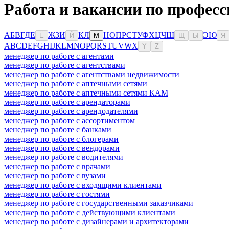
Работа и вакансии по професс
А
Б
В
Г
Д
Е
Ж
З
И
К
Л
Н
О
П
Р
С
Т
У
Ф
Х
Ц
Ч
Ш
Э
Ю
Ё
Й
М
Щ
Ы
Я
A
B
C
D
E
F
G
H
I
J
K
L
M
N
O
P
Q
R
S
T
U
V
W
X
Y
Z
менеджер по работе с агентами
менеджер по работе с агентствами
менеджер по работе с агентствами недвижимости
менеджер по работе с аптечными сетями
менеджер по работе с аптечными сетями КАМ
менеджер по работе с арендаторами
менеджер по работе с арендодателями
менеджер по работе с ассортиментом
менеджер по работе с банками
менеджер по работе с блогерами
менеджер по работе с вендорами
менеджер по работе с водителями
менеджер по работе с врачами
менеджер по работе с вузами
менеджер по работе с входящими клиентами
менеджер по работе с гостями
менеджер по работе с государственными заказчиками
менеджер по работе с действующими клиентами
менеджер по работе с дизайнерами и архитекторами