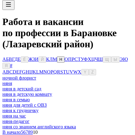
Работа и вакансии
по профессии в Барановке
(Лазаревский район)
А
Б
В
Г
Д
Е
Ж
З
И
К
Л
М
О
П
Р
С
Т
У
Ф
Х
Ц
Ч
Ш
Э
Ю
Ё
Й
Н
Щ
Ы
#
Я
A
B
C
D
E
F
G
H
I
J
K
L
M
N
O
P
Q
R
S
T
U
V
W
X
Y
Z
ночной флорист
няня
няня в детский сад
няня в детскую комнату
няня в семью
няня для детей с ОВЗ
няня к грудничку
няня на час
няня-педагог
няня со знанием английского языка
В начало
5
6
7
8
9
10