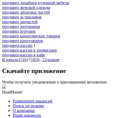
продавец-дизайнер кухонной мебели
продавец женской одежды
продавец запасных частей
продавец за прилавок
продавец запчастей
продавец зоотоваров
продавец игрушек
продавец канцелярских товаров
продавец канцтоваров
продавец-кассир
1
продавец-кассир в зоомагазин
продавец-кассир в кафе
В начало
15
16
17
18
19
...
22
дальше
Скачайте приложение
Чтобы получать уведомления о приглашениях мгновенно
HeadHunter
Размещение вакансий
Поиск по резюме
О компании
Наши вакансии