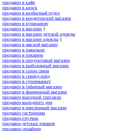
продавец в кафе
продавец в киоск
продавец в колбасный отдел
продавец в кондитерский магазин
продавец в кулинарию
продавец в магазин
1
продавец в магазин детской одежды
продавец в магазин одежды
1
продавец в мясной магазин
продавец в павильон
продавец в пекарню
продавец в продуктовый магазин
продавец в рыболовный магазин
продавец в салон связи
продавец в секонд-хенд
продавец в супермаркет
продавец в табачный магазин
продавец в фирменный магазин
продавец выездной торговли
продавец выходного дня
продавец в ювелирный магазин
продавец гастронома
продавец-грузчик
продавец детских товаров
продавец-дизайнер