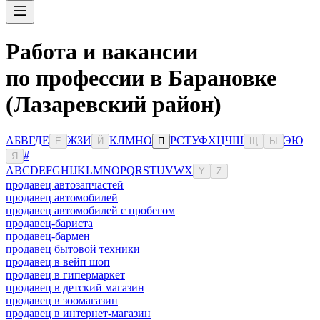
Работа и вакансии
по профессии в Барановке
(Лазаревский район)
А
Б
В
Г
Д
Е
Ж
З
И
К
Л
М
Н
О
Р
С
Т
У
Ф
Х
Ц
Ч
Ш
Э
Ю
Ё
Й
П
Щ
Ы
#
Я
A
B
C
D
E
F
G
H
I
J
K
L
M
N
O
P
Q
R
S
T
U
V
W
X
Y
Z
продавец автозапчастей
продавец автомобилей
продавец автомобилей с пробегом
продавец-бариста
продавец-бармен
продавец бытовой техники
продавец в вейп шоп
продавец в гипермаркет
продавец в детский магазин
продавец в зоомагазин
продавец в интернет-магазин