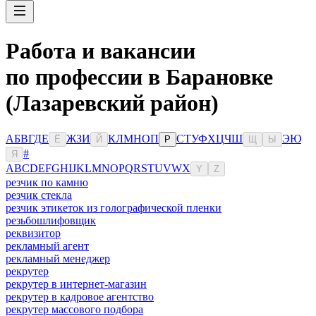
Работа и вакансии
по профессии в Барановке
(Лазаревский район)
А
Б
В
Г
Д
Е
Ж
З
И
К
Л
М
Н
О
П
С
Т
У
Ф
Х
Ц
Ч
Ш
Э
Ю
Ё
Й
Р
Щ
Ы
#
Я
A
B
C
D
E
F
G
H
I
J
K
L
M
N
O
P
Q
R
S
T
U
V
W
X
Y
Z
резчик по камню
резчик стекла
резчик этикеток из голографической пленки
резьбошлифовщик
реквизитор
рекламный агент
рекламный менеджер
рекрутер
рекрутер в интернет-магазин
рекрутер в кадровое агентство
рекрутер массового подбора