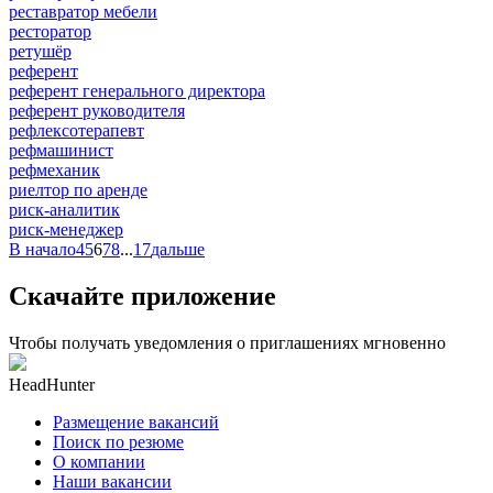
реставратор мебели
ресторатор
ретушёр
референт
референт генерального директора
референт руководителя
рефлексотерапевт
рефмашинист
рефмеханик
риелтор по аренде
риск-аналитик
риск-менеджер
В начало
4
5
6
7
8
...
17
дальше
Скачайте приложение
Чтобы получать уведомления о приглашениях мгновенно
HeadHunter
Размещение вакансий
Поиск по резюме
О компании
Наши вакансии