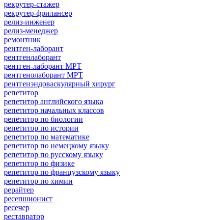
рекрутер-стажер
рекрутер-фрилансер
релиз-инженер
релиз-менеджер
ремонтник
рентген-лаборант
рентгенлаборант
рентген-лаборант МРТ
рентгенолаборант МРТ
рентгенэндоваскулярный хирург
репетитор
репетитор английского языка
репетитор начальных классов
репетитор по биологии
репетитор по истории
репетитор по математике
репетитор по немецкому языку
репетитор по русскому языку
репетитор по физике
репетитор по французскому языку
репетитор по химии
рерайтер
ресепшионист
ресечер
реставратор