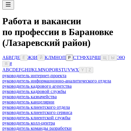
Работа и вакансии
по профессии в Барановке
(Лазаревский район)
А
Б
В
Г
Д
Е
Ж
З
И
К
Л
М
Н
О
П
С
Т
У
Ф
Х
Ц
Ч
Ш
Э
Ю
Ё
Й
Р
Щ
Ы
#
Я
A
B
C
D
E
F
G
H
I
J
K
L
M
N
O
P
Q
R
S
T
U
V
W
X
Y
Z
руководитель интернет-проекта
руководитель информационно-аналитического отдела
руководитель кадрового агентства
руководитель кадровой службы
руководитель казначейства
руководитель канцелярии
руководитель клиентского отдела
руководитель клиентского сервиса
руководитель клиентской службы
руководитель колл-центра
руководитель команды разработки