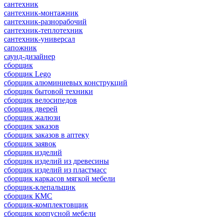
сантехник
сантехник-монтажник
сантехник-разнорабочий
сантехник-теплотехник
сантехник-универсал
сапожник
саунд-дизайнер
сборщик
сборщик Lego
сборщик алюминиевых конструкций
сборщик бытовой техники
сборщик велосипедов
сборщик дверей
сборщик жалюзи
сборщик заказов
сборщик заказов в аптеку
сборщик заявок
сборщик изделий
сборщик изделий из древесины
сборщик изделий из пластмасс
сборщик каркасов мягкой мебели
сборщик-клепальщик
сборщик КМС
сборщик-комплектовщик
сборщик корпусной мебели