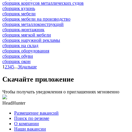
сборщик корпусов металлических судов
сборщик кухонь
сборщик мебели
сборщик мебели на производство
сборщик металлоконструкций
сборщик-монтажник
сборщик мягкой мебели
сборщик наружной рекламы
сборщик на склад
сборщик оборудования
сборщик обуви
сборщик окон
1
2
3
4
5
...
36
дальше
Скачайте приложение
Чтобы получать уведомления о приглашениях мгновенно
HeadHunter
Размещение вакансий
Поиск по резюме
О компании
Наши вакансии