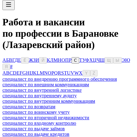
Работа и вакансии
по профессии в Барановке
(Лазаревский район)
А
Б
В
Г
Д
Е
Ж
З
И
К
Л
М
Н
О
П
Р
Т
У
Ф
Х
Ц
Ч
Ш
Э
Ю
Ё
Й
С
Щ
Ы
#
Я
A
B
C
D
E
F
G
H
I
J
K
L
M
N
O
P
Q
R
S
T
U
V
W
X
Y
Z
специалист по внедрению программного обеспечения
специалист по внешним коммуникациям
специалист по внутренней логистике
специалист по внутреннему аудиту
специалист по внутренним коммуникациям
специалист по возвратам
специалист по воинскому учету
специалист по вторичной недвижимости
специалист по входному контролю
специалист по выдаче займов
специалист по выдаче кредитов