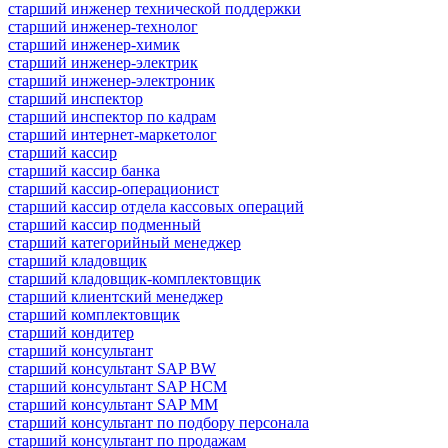
старший инженер технической поддержки
старший инженер-технолог
старший инженер-химик
старший инженер-электрик
старший инженер-электроник
старший инспектор
старший инспектор по кадрам
старший интернет-маркетолог
старший кассир
старший кассир банка
старший кассир-операционист
старший кассир отдела кассовых операций
старший кассир подменный
старший категорийный менеджер
старший кладовщик
старший кладовщик-комплектовщик
старший клиентский менеджер
старший комплектовщик
старший кондитер
старший консультант
старший консультант SAP BW
старший консультант SAP HCM
старший консультант SAP MM
старший консультант по подбору персонала
старший консультант по продажам