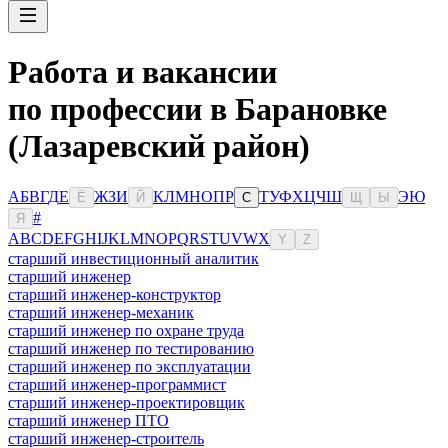
Работа и вакансии
по профессии в Барановке
(Лазаревский район)
А
Б
В
Г
Д
Е
Ж
З
И
К
Л
М
Н
О
П
Р
Т
У
Ф
Х
Ц
Ч
Ш
Э
Ю
Ё
Й
С
Щ
Ы
#
Я
A
B
C
D
E
F
G
H
I
J
K
L
M
N
O
P
Q
R
S
T
U
V
W
X
Y
Z
старший инвестиционный аналитик
старший инженер
старший инженер-конструктор
старший инженер-механик
старший инженер по охране труда
старший инженер по тестированию
старший инженер по эксплуатации
старший инженер-программист
старший инженер-проектировщик
старший инженер ПТО
старший инженер-строитель