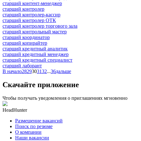
старший контент-менеджер
старший контролер
старший контролер-кассир
старший контролер ОТК
старший контролер торгового зала
старший контрольный мастер
старший координатор
старший копирайтер
старший кредитный аналитик
старший кредитный менеджер
старший кредитный специалист
старший лаборант
В начало
28
29
30
31
32
...
36
дальше
Скачайте приложение
Чтобы получать уведомления о приглашениях мгновенно
HeadHunter
Размещение вакансий
Поиск по резюме
О компании
Наши вакансии