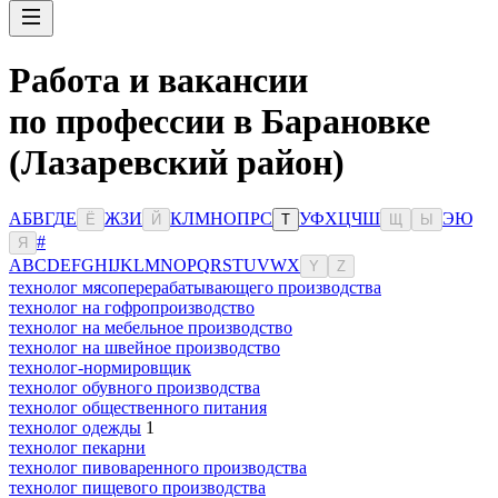
Работа и вакансии
по профессии в Барановке
(Лазаревский район)
А
Б
В
Г
Д
Е
Ж
З
И
К
Л
М
Н
О
П
Р
С
У
Ф
Х
Ц
Ч
Ш
Э
Ю
Ё
Й
Т
Щ
Ы
#
Я
A
B
C
D
E
F
G
H
I
J
K
L
M
N
O
P
Q
R
S
T
U
V
W
X
Y
Z
технолог мясоперерабатывающего производства
технолог на гофропроизводство
технолог на мебельное производство
технолог на швейное производство
технолог-нормировщик
технолог обувного производства
технолог общественного питания
технолог одежды
1
технолог пекарни
технолог пивоваренного производства
технолог пищевого производства