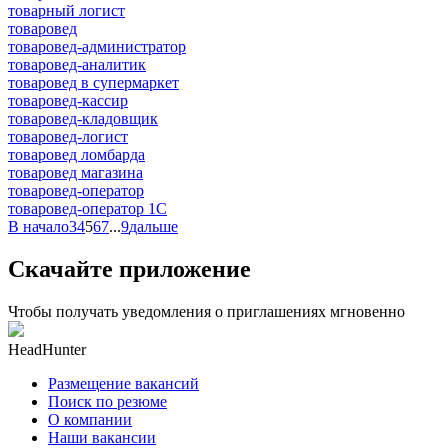
товарный логист
товаровед
товаровед-администратор
товаровед-аналитик
товаровед в супермаркет
товаровед-кассир
товаровед-кладовщик
товаровед-логист
товаровед ломбарда
товаровед магазина
товаровед-оператор
товаровед-оператор 1С
В начало
3
4
5
6
7
...
9
дальше
Скачайте приложение
Чтобы получать уведомления о приглашениях мгновенно
HeadHunter
Размещение вакансий
Поиск по резюме
О компании
Наши вакансии