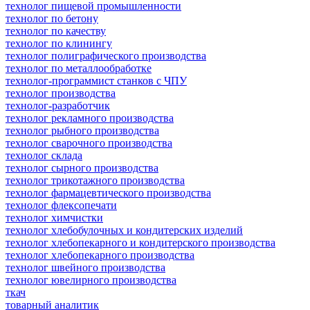
технолог пищевой промышленности
технолог по бетону
технолог по качеству
технолог по клинингу
технолог полиграфического производства
технолог по металлообработке
технолог-программист станков с ЧПУ
технолог производства
технолог-разработчик
технолог рекламного производства
технолог рыбного производства
технолог сварочного производства
технолог склада
технолог сырного производства
технолог трикотажного производства
технолог фармацевтического производства
технолог флексопечати
технолог химчистки
технолог хлебобулочных и кондитерских изделий
технолог хлебопекарного и кондитерского производства
технолог хлебопекарного производства
технолог швейного производства
технолог ювелирного производства
ткач
товарный аналитик