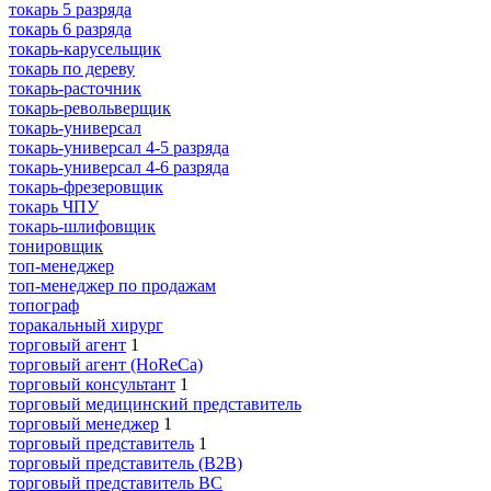
токарь 5 разряда
токарь 6 разряда
токарь-карусельщик
токарь по дереву
токарь-расточник
токарь-револьверщик
токарь-универсал
токарь-универсал 4-5 разряда
токарь-универсал 4-6 разряда
токарь-фрезеровщик
токарь ЧПУ
токарь-шлифовщик
тонировщик
топ-менеджер
топ-менеджер по продажам
топограф
торакальный хирург
торговый агент
1
торговый агент (HoReCa)
торговый консультант
1
торговый медицинский представитель
торговый менеджер
1
торговый представитель
1
торговый представитель (B2B)
торговый представитель BC