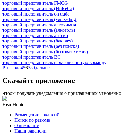
торговый представитель FMCG
торговый представитель (HoReCa)
торговый представитель on trade
торговый представитель (van selling)
торговый представитель автохимия
торговый представитель (алкоголь)
торговый представитель аптеки
торговый представитель (бакалея)
торговый представитель (без поиска)
торговый представитель (бытовая химия)
торговый представитель ВС
торговый представитель в эксклюзивную команду
В начало
4
5
6
7
8
9
дальше
Скачайте приложение
Чтобы получать уведомления о приглашениях мгновенно
HeadHunter
Размещение вакансий
Поиск по резюме
О компании
Наши вакансии