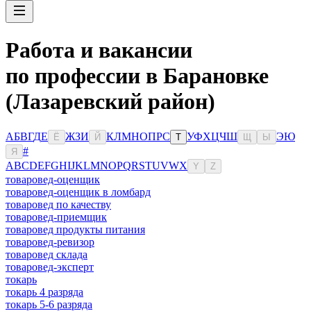
Работа и вакансии
по профессии в Барановке
(Лазаревский район)
А
Б
В
Г
Д
Е
Ж
З
И
К
Л
М
Н
О
П
Р
С
У
Ф
Х
Ц
Ч
Ш
Э
Ю
Ё
Й
Т
Щ
Ы
#
Я
A
B
C
D
E
F
G
H
I
J
K
L
M
N
O
P
Q
R
S
T
U
V
W
X
Y
Z
товаровед-оценщик
товаровед-оценщик в ломбард
товаровед по качеству
товаровед-приемщик
товаровед продукты питания
товаровед-ревизор
товаровед склада
товаровед-эксперт
токарь
токарь 4 разряда
токарь 5-6 разряда